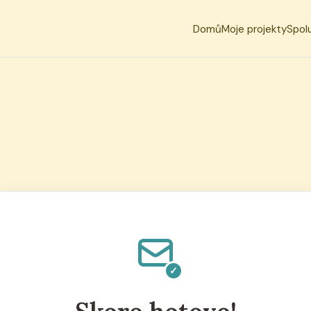
Domů
Moje projekty
Spol
✓