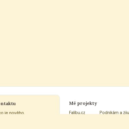
Mé projekty
ontaktu
Falibu.cz
Podnikám a žij
co je nového.
Pečeme chleba
Prázdná popel
Buď viditelná
Libaya