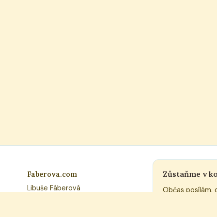
Zůstaňme v k
Faberova.com
Libuše Fáberová
Občas posílám, 
Žádný spam.
IČ: 00974994