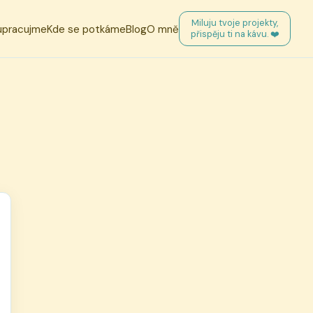
Miluju tvoje projekty,
upracujme
Kde se potkáme
Blog
O mně
přispěju ti na kávu. ❤️