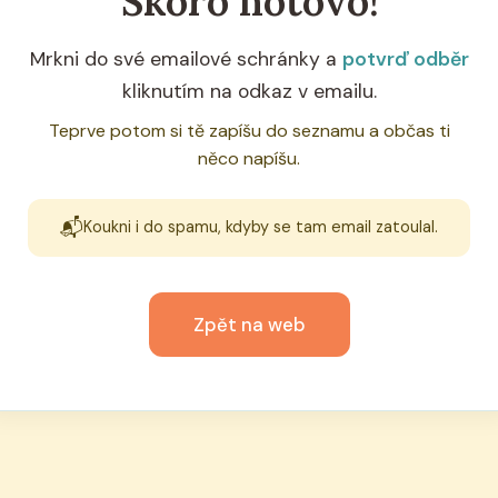
Skoro hotovo!
Mrkni do své emailové schránky a
potvrď odběr
kliknutím na odkaz v emailu.
Teprve potom si tě zapíšu do seznamu a občas ti
něco napíšu.
📬
Koukni i do spamu, kdyby se tam email zatoulal.
Zpět na web