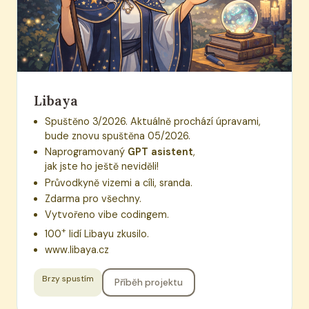
Libaya
Spuštěno 3/2026. Aktuálně prochází úpravami,
bude znovu spuštěna 05/2026.
Naprogramovaný
GPT asistent
,
jak jste ho ještě neviděli!
Průvodkyně vizemi a cíli, sranda.
Zdarma pro všechny.
Vytvořeno vibe codingem.
+
100
lidí Libayu zkusilo.
www.libaya.cz
Brzy spustím
Příběh projektu