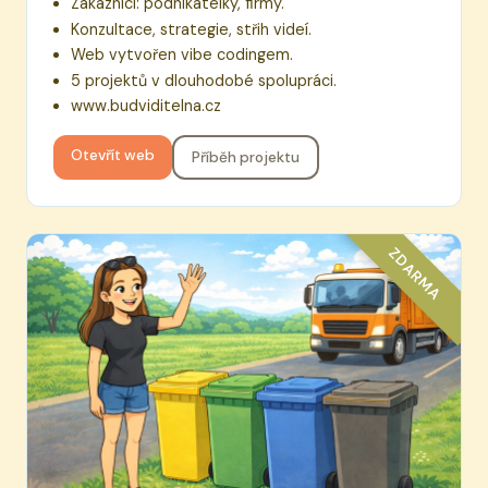
Zákazníci: podnikatelky, firmy.
Konzultace, strategie, střih videí.
Web vytvořen vibe codingem.
5 projektů v dlouhodobé spolupráci.
www.budviditelna.cz
Otevřít web
Příběh projektu
ZDARMA