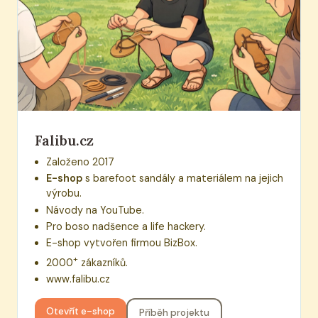
Falibu.cz
Založeno 2017
E-shop
s barefoot sandály a materiálem na jejich
výrobu.
Návody na YouTube.
Pro boso nadšence a life hackery.
E-shop vytvořen firmou BizBox.
+
2000
zákazníků.
www.falibu.cz
Otevřít e-shop
Příběh projektu