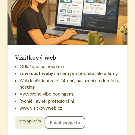
Vizitkový web
Odloženo na neurčito
Low-cost weby
na míru pro podnikatele a firmy.
Web k předání za 7–14 dnů, nasazení na doménu,
hosting.
Vytvořeno vibe codingem.
Rychlé, levné, profesionální.
www.vizitkovyweb.cz
Brzy spustím
Příběh projektu