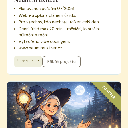
Neumím uklízet
Plánované spuštění 07/2026
Web + appka
s plánem úklidu.
Pro všechny, kdo nechtějí uklízet celý den.
Denní úklid max 20 min + měsíční, kvartální,
půlroční a roční.
Vytvořeno vibe codingem.
www.neumimuklizet.cz
Brzy spustím
Příběh projektu
ZDARMA