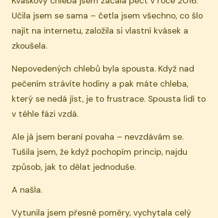
Kváskový chleba jsem začala péct v roce 2016.
Učila jsem se sama – četla jsem všechno, co šlo
najít na internetu, založila si vlastní kvásek a
zkoušela.
Nepovedených chlebů byla spousta. Když nad
pečením strávíte hodiny a pak máte chleba,
který se nedá jíst, je to frustrace. Spousta lidí to
v téhle fázi vzdá.
Ale já jsem beraní povaha – nevzdávám se.
Tušila jsem, že když pochopím princip, najdu
způsob, jak to dělat jednoduše.
A našla.
Vytunila jsem přesné poměry, vychytala celý