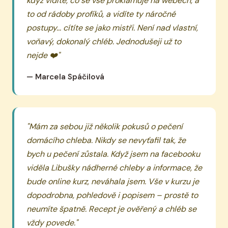
když vidíte, co se vše proklamuje na webech, a
to od rádoby profíků, a vidíte ty náročné
postupy... cítíte se jako mistři. Není nad vlastní,
voňavý, dokonalý chléb. Jednodušeji už to
nejde ❤️"
— Marcela Spáčilová
"Mám za sebou již několik pokusů o pečení
domácího chleba. Nikdy se nevyťafil tak, že
bych u pečení zůstala. Když jsem na facebooku
viděla Libušky nádherné chleby a informace, že
bude online kurz, neváhala jsem. Vše v kurzu je
dopodrobna, pohledově i popisem – prostě to
neumíte špatně. Recept je ověřený a chléb se
vždy povede."