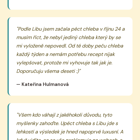
"Podle Libu jsem začala péct chleba v říjnu 24 a
musím říct, že nebyl jediný chleba který by se
mi vyloženě nepovedl. Od té doby peču chleba
každý týden a nemám potřebu recept nijak
vylepšovat, protože mi vyhovuje tak jak je.
Doporučuju všema deseti :)"
— Kateřina Hulmanová
"Všem kdo váhají z jakéhokoli důvodu, tyto
myšlenky zahoďte. Upéct chleba s Libu jde s
lehkostí a výsledek je hned napoprvé luxusní. A