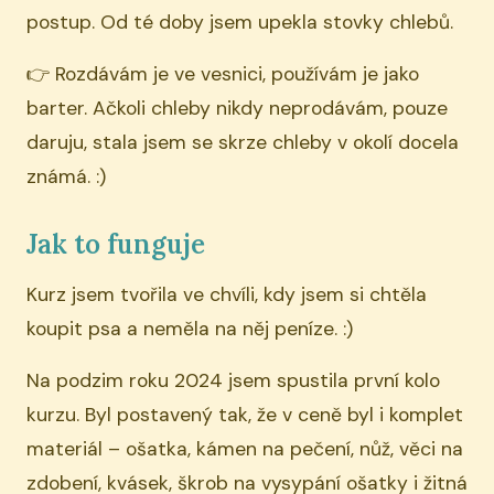
postup. Od té doby jsem upekla stovky chlebů.
👉 Rozdávám je ve vesnici, používám je jako
barter. Ačkoli chleby nikdy neprodávám, pouze
daruju, stala jsem se skrze chleby v okolí docela
známá. :)
Jak to funguje
Kurz jsem tvořila ve chvíli, kdy jsem si chtěla
koupit psa a neměla na něj peníze. :)
Na podzim roku 2024 jsem spustila první kolo
kurzu. Byl postavený tak, že v ceně byl i komplet
materiál – ošatka, kámen na pečení, nůž, věci na
zdobení, kvásek, škrob na vysypání ošatky i žitná