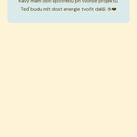
Kávy mám obří spotřebu při tvorbě projektů.
Teď budu mít dost energie tvořit další. ☕❤️